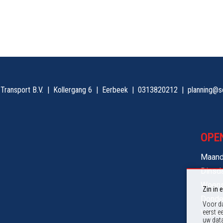
Transport B.V.
Kollergang 6
Eerbeek
0313820212
planning@s
OPE
Maan
Dinsd
Woen
Zin in 
Donde
Voor da
Vrijda
eerst e
uw data