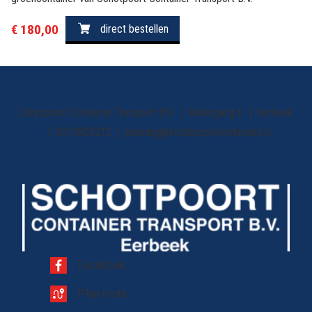
€ 180,00
direct bestellen
Schotpoort Container Transport B.V.
Kollergang 6
Eerbeek
0313820212
planning@schotpoortcontainers.nl
Facebook
Plan route