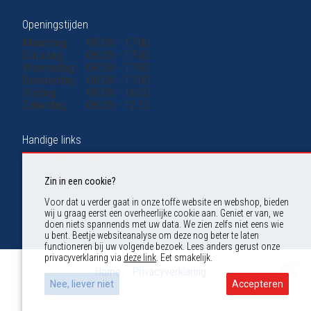
Openingstijden
Maandag
08:00 - 17:00
Dinsdag
08:00 - 17:00
Woensdag
08:00 - 17:00
Donderdag
08:00 - 17:00
Vrijdag
08:00 - 16:30
Zaterdag
08:00 - 12:30
Handige links
Veelgestelde vragen
Ophaalservice
Zin in een cookie?
Afvalsoorten
Soorten afvalcontainers
Voor dat u verder gaat in onze toffe website en webshop, bieden
Contact
wij u graag eerst een overheerlijke cookie aan. Geniet er van, we
Algemene voorwaarden
doen niets spannends met uw data. We zien zelfs niet eens wie
u bent. Beetje websiteanalyse om deze nog beter te laten
functioneren bij uw volgende bezoek. Lees anders gerust onze
privacyverklaring via
deze link
. Eet smakelijk.
Home
Privacyverklaring
Nee, liever niet
Accepteren