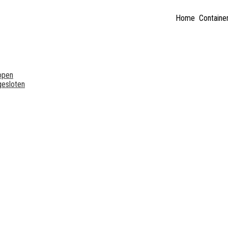
Home
Container
open
gesloten