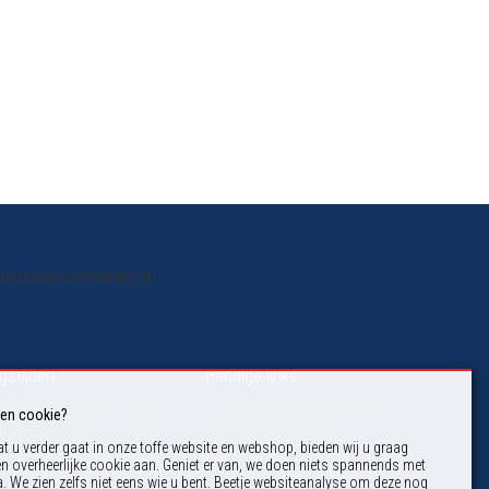
chotpoortcontainers.nl
gstijden
Handige links
dag
08:00 - 17:00
Veelgestelde vragen
een cookie?
ag
08:00 - 17:00
Ophaalservice
sdag
08:00 - 17:00
Afvalsoorten
t u verder gaat in onze toffe website en webshop, bieden wij u graag
rdag
08:00 - 17:00
Soorten afvalcontainers
en overheerlijke cookie aan. Geniet er van, we doen niets spannends met
g
08:00 - 16:30
Contact
. We zien zelfs niet eens wie u bent. Beetje websiteanalyse om deze nog